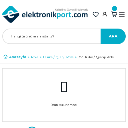
ARA
Anasayfa
Röle
Huike / Qianji Röle
3V Huike / Qianji Röle
Ürün Bulunamadı.