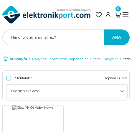
0
ARA
Anasayfa
Havya ve Lehimleme Ekipmanlar
Yedek Havyalar
Yede
Stoktakiler
Toplam 1 ürün