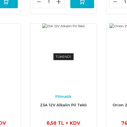
TÜKENDİ
Pilmatik
l
23A 12V Alkalin Pil Tekli
Orion 27
KDV
8,58 TL
+ KDV
76