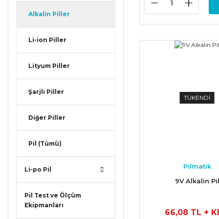
Alkalin Piller
Li-ion Piller
Lityum Piller
Şarjlı Piller
TÜKENDİ
Diğer Piller
Pil (Tümü)
Pilmatik
Li-po Pil
9V Alkalin Pi
Pil Test ve Ölçüm
Ekipmanları
66,08 TL
+ 