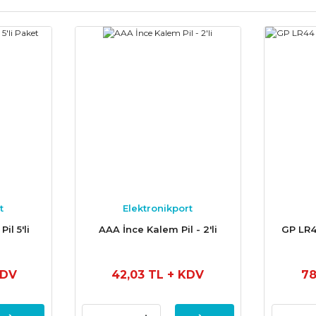
t
Elektronikport
il 5'li
AAA İnce Kalem Pil - 2'li
GP LR4
KDV
42,03 TL
+ KDV
78