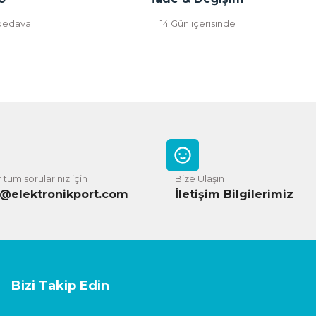
 bedava
14 Gün içerisinde
 tüm sorularınız için
Bize Ulaşın
o@elektronikport.com
İletişim Bilgilerimiz
Bizi Takip Edin