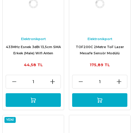
Elektronikport
Elektronikport
433MHz Esnek 3dBi 13,5cm SMA
TOF200C 2Metre ToF Lazer
Erkek (Male) Wifi Anten
Mesafe Sensör Modülü
44,58 TL
175,89 TL
YENİ