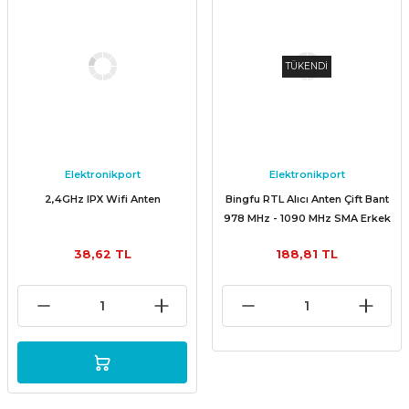
TÜKENDİ
Elektronikport
Elektronikport
2,4GHz IPX Wifi Anten
Bingfu RTL Alıcı Anten Çift Bant
978 MHz - 1090 MHz SMA Erkek
MCX 7dBi Manyetik Taban
38,62 TL
188,81 TL