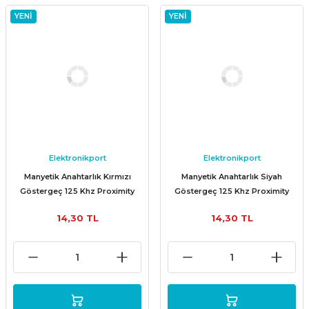
YENİ
YENİ
Elektronikport
Elektronikport
Manyetik Anahtarlık Kırmızı
Manyetik Anahtarlık Siyah
Göstergeç 125 Khz Proximity
Göstergeç 125 Khz Proximity
RFID
RFID
14,30 TL
14,30 TL