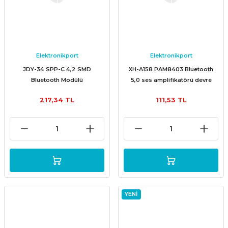
Elektronikport
Elektronikport
JDY-34 SPP-C 4,2 SMD
XH-A158 PAM8403 Bluetooth
Bluetooth Modülü
5,0 ses amplifikatörü devre
kartı modülü
217,34 TL
111,53 TL
YENİ