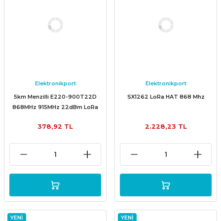
Elektronikport
Elektronikport
5km Menzilli E220-900T22D
SX1262 LoRa HAT 868 Mhz
868MHz 915MHz 22dBm LoRa
Wireless Modülü
378,92 TL
2.228,23 TL
YENİ
YENİ