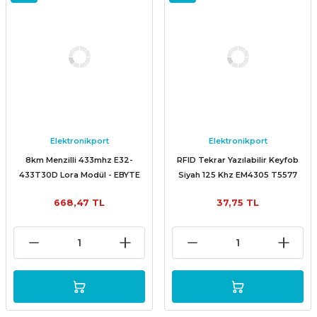
Elektronikport
Elektronikport
8km Menzilli 433mhz E32-
RFID Tekrar Yazılabilir Keyfob
433T30D Lora Modül - EBYTE
Siyah 125 Khz EM4305 T5577
Anahtarlık Göstergeç Writable
668,47 TL
37,75 TL
Tag