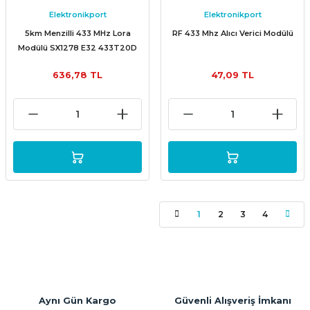
Elektronikport
Elektronikport
5km Menzilli 433 MHz Lora
RF 433 Mhz Alıcı Verici Modülü
Modülü SX1278 E32 433T20D
E32
636,78 TL
47,09 TL
1
2
3
4
Aynı Gün Kargo
Güvenli Alışveriş İmkanı