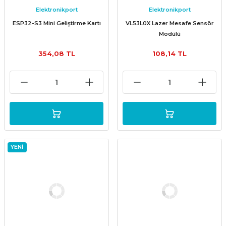
Elektronikport
Elektronikport
ESP32-S3 Mini Geliştirme Kartı
VL53L0X Lazer Mesafe Sensör
Modülü
354,08 TL
108,14 TL
YENİ