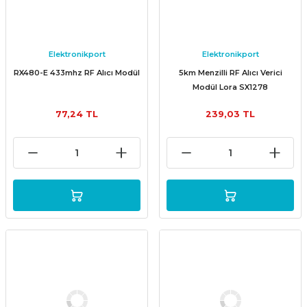
Elektronikport
Elektronikport
RX480-E 433mhz RF Alıcı Modül
5km Menzilli RF Alıcı Verici
Modül Lora SX1278
77,24 TL
239,03 TL