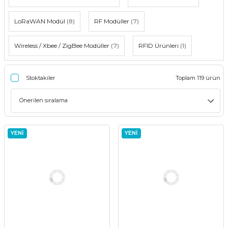
LoRaWAN Modül
(8)
RF Modüller
(7)
Wireless / Xbee / ZigBee Modüller
(7)
RFID Ürünleri
(1)
Stoktakiler
Toplam 119 ürün
YENİ
YENİ