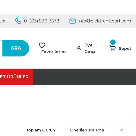
ibi
0 (533) 580 7678
info@elektronikport.com
Üye
ARA
Sepet
Girişi
Favorilerim
ET ÜRÜNLER
Toplam 12 ürün