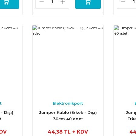
t
Elektronikport
- Dişi)
Jumper Kablo (Erkek - Dişi)
Jump
t
30cm 40 adet
Erk
KDV
44,38 TL
+ KDV
44