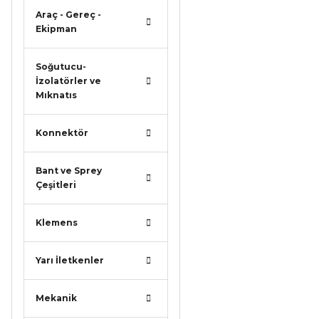
Araç - Gereç -
Ekipman
Soğutucu-
İzolatörler ve
Mıknatıs
Konnektör
Bant ve Sprey
Çeşitleri
Klemens
Yarı İletkenler
Mekanik