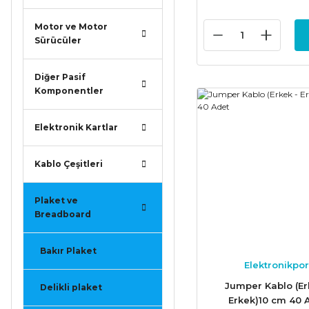
Motor ve Motor
Sürücüler
Diğer Pasif
Komponentler
Elektronik Kartlar
Kablo Çeşitleri
Plaket ve
Breadboard
Bakır Plaket
Elektronikpor
Jumper Kablo (Er
Delikli plaket
Erkek)10 cm 40 