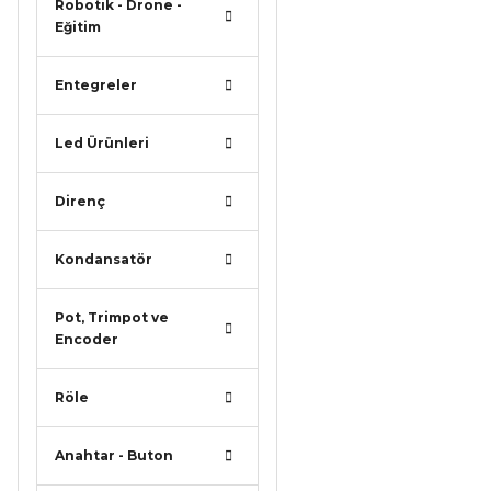
Robotik - Drone -
Eğitim
Entegreler
Led Ürünleri
Direnç
Kondansatör
Pot, Trimpot ve
Encoder
Röle
Anahtar - Buton