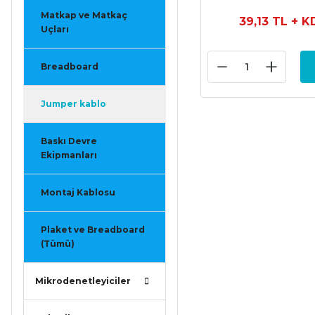
Matkap ve Matkaç
39,13 TL
+ K
Uçları
Breadboard
Jumper kablo
Baskı Devre
Ekipmanları
Montaj Kablosu
Plaket ve Breadboard
(Tümü)
Mikrodenetleyiciler