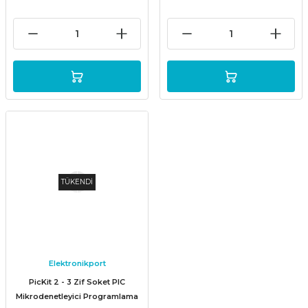
TÜKENDİ
Elektronikport
PicKit 2 - 3 Zif Soket PIC
Mikrodenetleyici Programlama