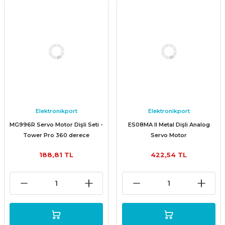
Elektronikport
Elektronikport
MG996R Servo Motor Dişli Seti -
ES08MA II Metal Dişli Analog
Tower Pro 360 derece
Servo Motor
188,81 TL
422,54 TL