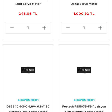
12kg Servo Motor
Dijital Servo Motor
243,08 TL
1.000,92 TL
TÜKENDİ
TÜKENDİ
Elektronikport
Elektronikport
DS3240 40KG 4,8V- 6,8V 180
Feetech FS5103B-FB Pozisyon
Derece Dijital Servo Motor
Geri Bildirimli Servo Motor