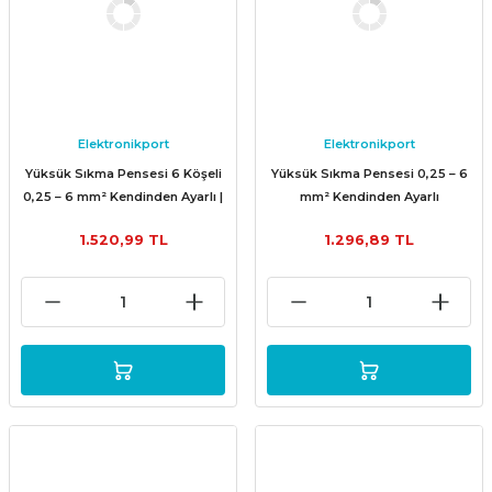
Elektronikport
Elektronikport
Yüksük Sıkma Pensesi 6 Köşeli
Yüksük Sıkma Pensesi 0,25 – 6
0,25 – 6 mm² Kendinden Ayarlı |
mm² Kendinden Ayarlı
HSC8 6-6A
1.520,99 TL
1.296,89 TL