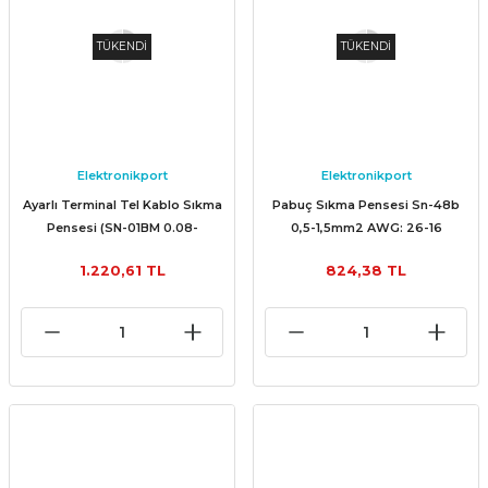
TÜKENDİ
TÜKENDİ
Elektronikport
Elektronikport
Ayarlı Terminal Tel Kablo Sıkma
Pabuç Sıkma Pensesi Sn-48b
Pensesi (SN-01BM 0.08-
0,5-1,5mm2 AWG: 26-16
0.5mm2 AWG: 28-20)
1.220,61 TL
824,38 TL