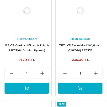
Elektronikport
Elektronikport
128x32 Oled Lcd Ekran 0,91 Inch
TFT LCD Ekran Modülü 1,8 inch
SSD1306 (Arduino Uyumlu)
(128*160) ST7735
Beyaz
167,36 TL
235,30 TL
YENİ