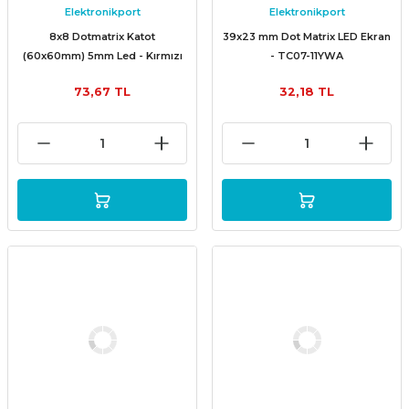
Elektronikport
Elektronikport
8x8 Dotmatrix Katot
39x23 mm Dot Matrix LED Ekran
(60x60mm) 5mm Led - Kırmızı
- TC07-11YWA
73,67 TL
32,18 TL