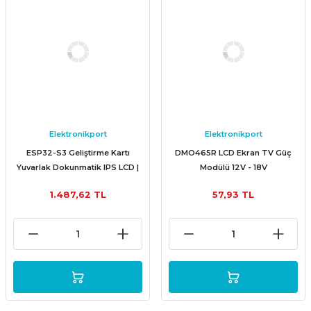
Elektronikport
Elektronikport
ESP32-S3 Geliştirme Kartı
DMO465R LCD Ekran TV Güç
Yuvarlak Dokunmatik IPS LCD |
Modülü 12V - 18V
WiFi + Bluetooth
1.487,62 TL
57,93 TL