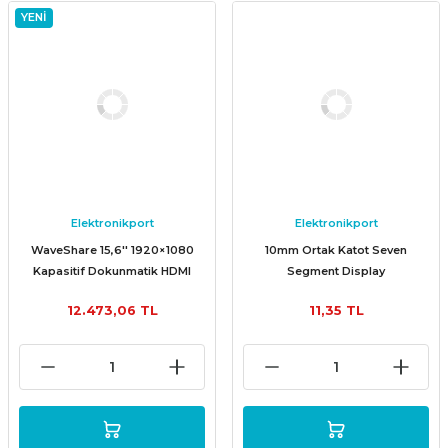
YENİ
Elektronikport
Elektronikport
WaveShare 15,6'' 1920×1080
10mm Ortak Katot Seven
Kapasitif Dokunmatik HDMI
Segment Display
Ekran
12.473,06 TL
11,35 TL