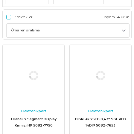
Stoktakiler
Toplam 54 ürün
Elektronikport
Elektronikport
1 Haneli 7 Segment Display
DISPLAY 7SEG 0,43'' SGL RED
Kırmızı HP 5082-7750
14DIP 5082-7653