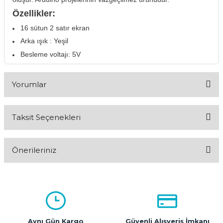
Özellikler:
16 sütun 2 satır ekran
Arka ışık : Yeşil
Besleme voltajı: 5V
Yorumlar
Taksit Seçenekleri
Bu ürüne ilk yorumu siz yapın!
Önerileriniz
Yorum Yaz
Bu ürünün fiyat bilgisi, resim, ürün açıklamalarında ve diğer
konularda yetersiz gördüğünüz noktaları öneri formunu
kullanarak tarafımıza iletebilirsiniz.
Görüş ve önerileriniz için teşekkür ederiz.
Aynı Gün Kargo
Güvenli Alışveriş İmkanı