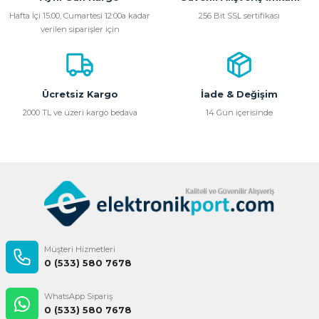
Ürün resmi kalitesiz, bozuk veya görüntülenemiyor.
Hafta İçi 15:00, Cumartesi 12:00a kadar
256 Bit SSL sertifikası
verilen siparişler için
Ürün açıklamasında eksik bilgiler bulunuyor.
Ürün bilgilerinde hatalar bulunuyor.
Ürün fiyatı diğer sitelerden daha pahalı.
Bu ürüne benzer farklı alternatifler olmalı.
Ücretsiz Kargo
İade & Değişim
2000 TL ve üzeri kargo bedava
14 Gün içerisinde
Gönder
Müşteri Hizmetleri
0 (533) 580 7678
WhatsApp Sipariş
0 (533) 580 7678