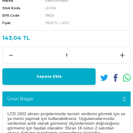
Marka
Elektronikport
Stok Kodu
LD-034
EPR.Code
78025
Fiyat
119,20 TL + KDV
143,04 TL
Sepete Ekle
Ürün Bilgisi
LCD 1602 ekranı projelerinizde sensör verilerini görmek için ve
ya menü yapmak için kullanabilirsiniz. Uygulamalarınızda
verilerinizi anlık olarak görmeniz ölçümlerinizin doğruluğunu
görmeniz için faydalı olacaktır. Ekran 16 sütun 2 satırdan
oluşur. Arduino projelerinin vazgeçilmez ürünüdür.