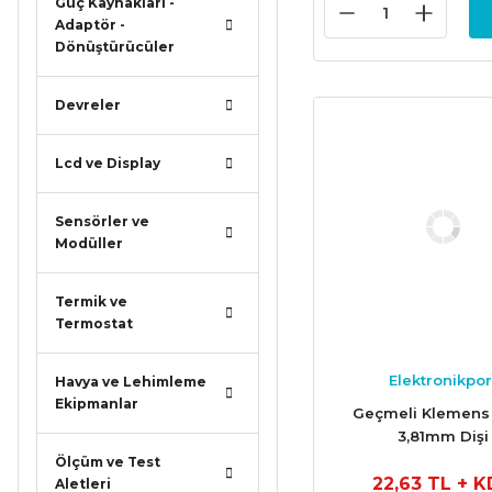
Güç Kaynakları -
Adaptör -
Dönüştürücüler
Devreler
Lcd ve Display
Sensörler ve
Modüller
Termik ve
Termostat
Elektronikpor
Havya ve Lehimleme
Ekipmanlar
Geçmeli Klemens 
3,81mm Dişi
Ölçüm ve Test
22,63 TL
+ K
Aletleri