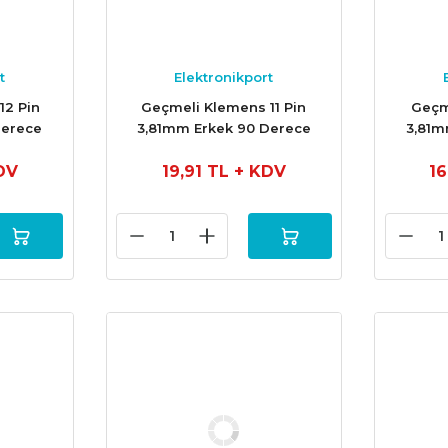
t
Elektronikport
12 Pin
Geçmeli Klemens 11 Pin
Geçm
Derece
3,81mm Erkek 90 Derece
3,81m
DV
19,91 TL
+ KDV
1