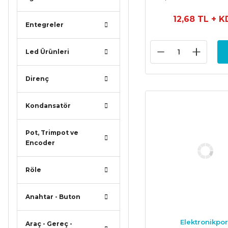
12,68 TL
+ K
Entegreler
Led Ürünleri
Direnç
Kondansatör
Pot, Trimpot ve
Encoder
Röle
Anahtar - Buton
Elektronikpor
Araç - Gereç -