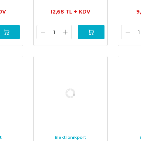
DV
12,68 TL
+ KDV
9
t
Elektronikport