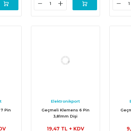
t
Elektronikport
7 Pin
Geçmeli Klemens 6 Pin
Geçm
3,81mm Dişi
DV
19,47 TL
+ KDV
9