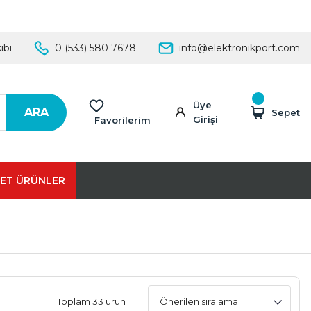
ibi
0 (533) 580 7678
info@elektronikport.com
Üye
ARA
Sepet
Girişi
Favorilerim
ET ÜRÜNLER
Toplam 33 ürün