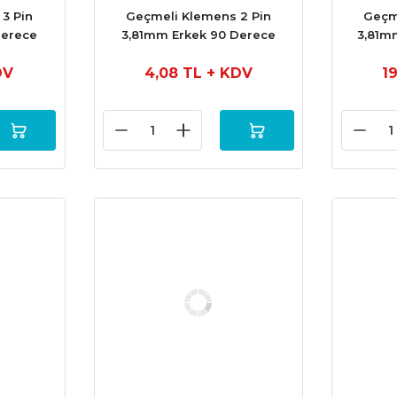
3 Pin
Geçmeli Klemens 2 Pin
Geçme
Derece
3,81mm Erkek 90 Derece
3,81m
DV
4,08 TL
+ KDV
1