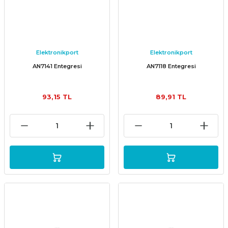
Elektronikport
Elektronikport
AN7141 Entegresi
AN7118 Entegresi
93,15 TL
89,91 TL