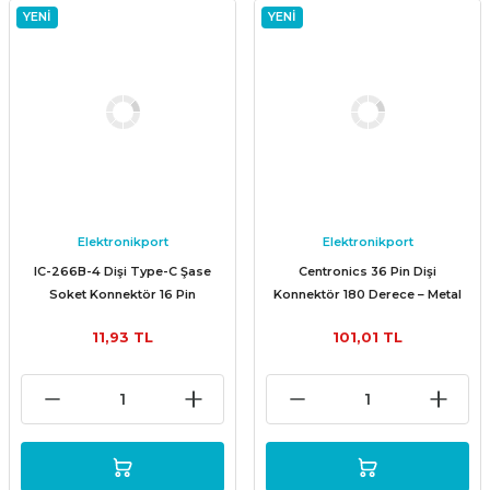
YENİ
YENİ
Elektronikport
Elektronikport
IC-266B-4 Dişi Type-C Şase
Centronics 36 Pin Dişi
Soket Konnektör 16 Pin
Konnektör 180 Derece – Metal
Gövdeli (Centronics 36 Female)
11,93 TL
101,01 TL