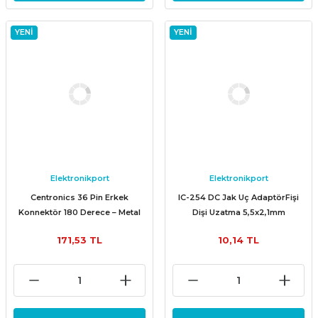
YENİ
YENİ
Elektronikport
Elektronikport
Centronics 36 Pin Erkek
IC-254 DC Jak Uç AdaptörFişi
Konnektör 180 Derece – Metal
Dişi Uzatma 5,5x2,1mm
Gövdeli, Kablolu Tip
171,53 TL
10,14 TL
(Centronics 36 Male)