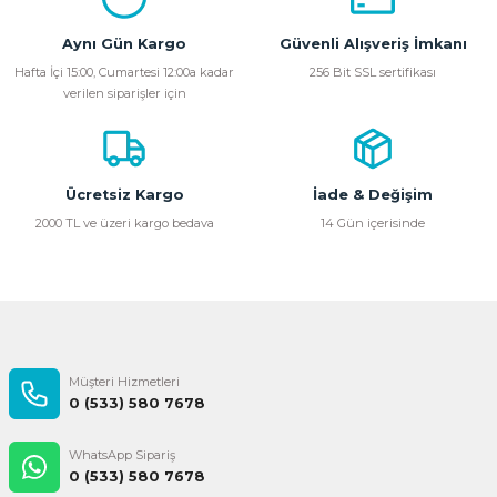
Görüş ve önerileriniz için teşekkür ederiz.
Aynı Gün Kargo
Güvenli Alışveriş İmkanı
Ürün resmi kalitesiz, bozuk veya görüntülenemiyor.
Hafta İçi 15:00, Cumartesi 12:00a kadar
256 Bit SSL sertifikası
verilen siparişler için
Ürün açıklamasında eksik bilgiler bulunuyor.
Ürün bilgilerinde hatalar bulunuyor.
Ürün fiyatı diğer sitelerden daha pahalı.
Bu ürüne benzer farklı alternatifler olmalı.
Ücretsiz Kargo
İade & Değişim
2000 TL ve üzeri kargo bedava
14 Gün içerisinde
Gönder
Müşteri Hizmetleri
0 (533) 580 7678
WhatsApp Sipariş
0 (533) 580 7678