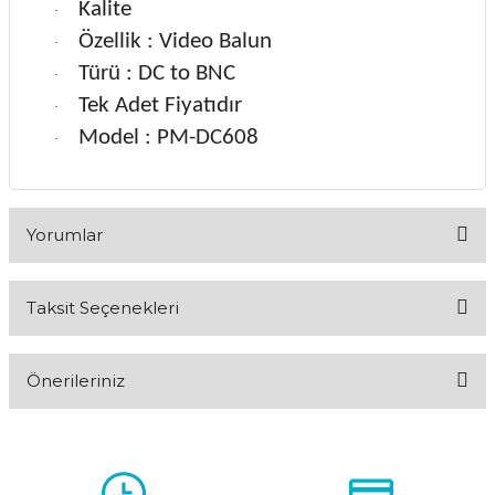
Kalite
·
Özellik : Video Balun
·
Türü : DC to BNC
·
Tek Adet Fiyatıdır
·
Model : PM-DC608
·
Yorumlar
Taksit Seçenekleri
Bu ürüne ilk yorumu siz yapın!
Önerileriniz
Yorum Yaz
Bu ürünün fiyat bilgisi, resim, ürün açıklamalarında ve diğer
konularda yetersiz gördüğünüz noktaları öneri formunu
kullanarak tarafımıza iletebilirsiniz.