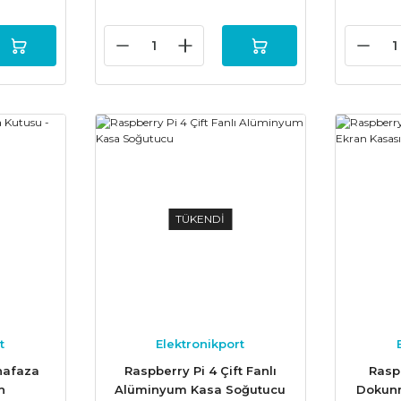
TÜKENDİ
t
Elektronikport
hafaza
Raspberry Pi 4 Çift Fanlı
Rasp
h
Alüminyum Kasa Soğutucu
Dokunm