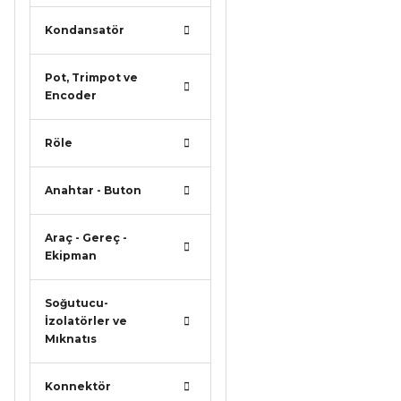
Kondansatör
Pot, Trimpot ve
Encoder
Röle
Anahtar - Buton
Araç - Gereç -
Ekipman
Soğutucu-
İzolatörler ve
Mıknatıs
Konnektör