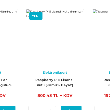
YENİ
t
Elektronikport
 Fanlı
Raspberry Pi 5 Lisanslı
Ras
oğutucu
Kutu (Kırmızı- Beyaz)
K
KDV
800,43 TL
+ KDV
19