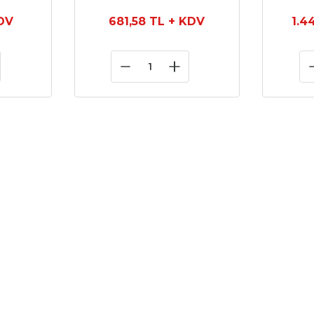
DV
681,58 TL
+ KDV
1.4