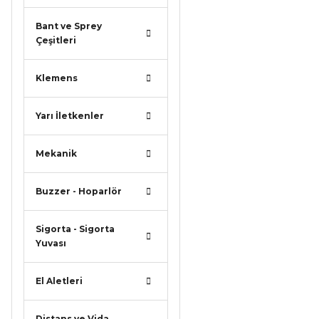
Bant ve Sprey
Çeşitleri
Klemens
Yarı İletkenler
Mekanik
Buzzer - Hoparlör
Sigorta - Sigorta
Yuvası
El Aletleri
Distans ve Vida