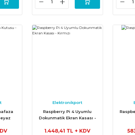
t
Elektronikport
hafaza
Raspberry Pi 4 Uyumlu
Raspber
Beyaz
Dokunmatik Ekran Kasası -
Kırmızı
KDV
1.448,41 TL
+ KDV
58