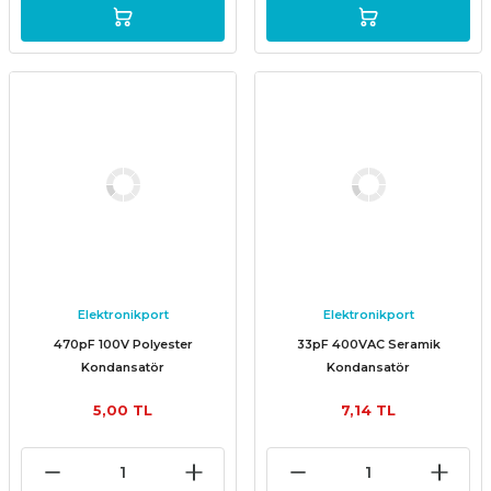
Elektronikport
Elektronikport
470pF 100V Polyester
33pF 400VAC Seramik
Kondansatör
Kondansatör
5,00 TL
7,14 TL