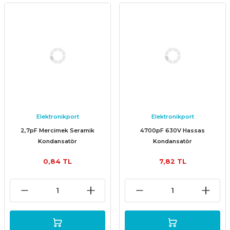
Elektronikport
Elektronikport
2,7pF Mercimek Seramik
4700pF 630V Hassas
Kondansatör
Kondansatör
0,84 TL
7,82 TL