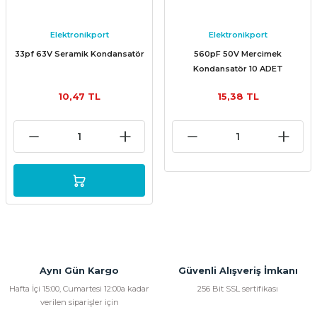
Elektronikport
Elektronikport
33pf 63V Seramik Kondansatör
560pF 50V Mercimek
Kondansatör 10 ADET
10,47 TL
15,38 TL
Aynı Gün Kargo
Güvenli Alışveriş İmkanı
Hafta İçi 15:00, Cumartesi 12:00a kadar
256 Bit SSL sertifikası
verilen siparişler için