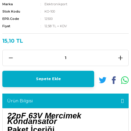
Marka
Elektronikport
Stok Kodu
KO-100
EPR.Code
12500
Fiyat
12,58 TL + KDV
15,10 TL
Sepete Ekle
Ürün Bilgisi
22pF 63V Mercimek
Kondansatör
Paket İçeriği