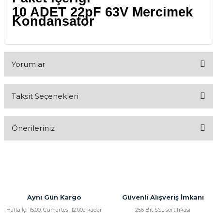
10 ADET 22pF 63V Mercimek
Kondansatör
Yorumlar
Taksit Seçenekleri
Bu ürüne ilk yorumu siz yapın!
Önerileriniz
Yorum Yaz
Bu ürünün fiyat bilgisi, resim, ürün açıklamalarında ve diğer
konularda yetersiz gördüğünüz noktaları öneri formunu
kullanarak tarafımıza iletebilirsiniz.
Görüş ve önerileriniz için teşekkür ederiz.
Aynı Gün Kargo
Güvenli Alışveriş İmkanı
Ürün resmi kalitesiz, bozuk veya görüntülenemiyor.
Hafta İçi 15:00, Cumartesi 12:00a kadar
256 Bit SSL sertifikası