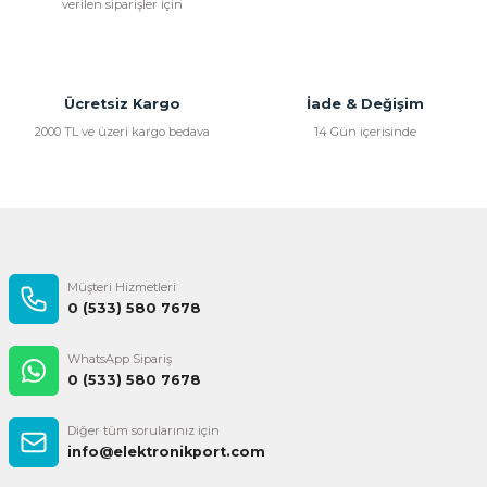
verilen siparişler için
Ürün açıklamasında eksik bilgiler bulunuyor.
Ürün bilgilerinde hatalar bulunuyor.
Ürün fiyatı diğer sitelerden daha pahalı.
Bu ürüne benzer farklı alternatifler olmalı.
Ücretsiz Kargo
İade & Değişim
2000 TL ve üzeri kargo bedava
14 Gün içerisinde
Gönder
Müşteri Hizmetleri
0 (533) 580 7678
WhatsApp Sipariş
0 (533) 580 7678
Diğer tüm sorularınız için
info@elektronikport.com