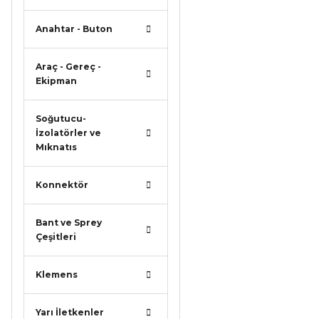
Anahtar - Buton
Araç - Gereç -
Ekipman
Soğutucu-
İzolatörler ve
Mıknatıs
Konnektör
Bant ve Sprey
Çeşitleri
Klemens
Yarı İletkenler