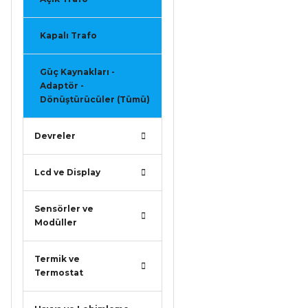
Kapalı Trafo
Güç Kaynakları -
Adaptör -
Dönüştürücüler (Tümü)
Devreler
Lcd ve Display
Sensörler ve
Modüller
Termik ve
Termostat