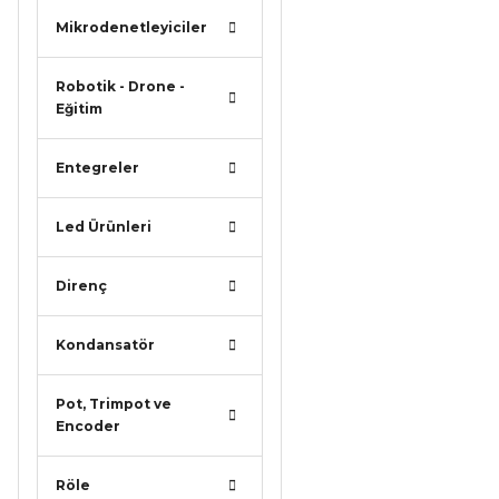
Mikrodenetleyiciler
Robotik - Drone -
Eğitim
Entegreler
Led Ürünleri
Direnç
Kondansatör
Pot, Trimpot ve
Encoder
Röle