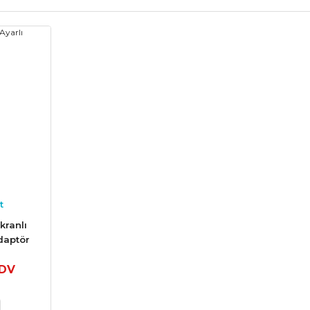
t
kranlı
daptör
KDV