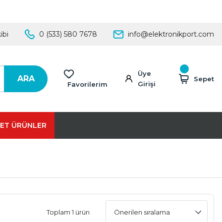
ibi
0 (533) 580 7678
info@elektronikport.com
Üye
ARA
Sepet
Girişi
Favorilerim
ET ÜRÜNLER
Toplam 1 ürün