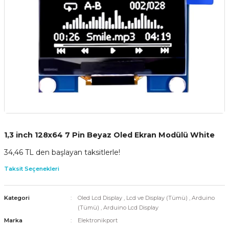
1,3 inch 128x64 7 Pin Beyaz Oled Ekran Modülü White
34,46 TL den başlayan taksitlerle!
Taksit Seçenekleri
Kategori
Oled Lcd Display
,
Lcd ve Display (Tümü)
,
Arduino
(Tümü)
,
Arduino Lcd Display
Marka
Elektronikport