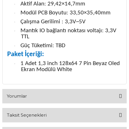
Aktif Alan: 29,42×14,7mm
·
Modül PCB Boyutu: 33,50×35,40mm
·
Çalışma Gerilimi
: 3,3V~5V
·
Mantık IO bağlantı noktası voltajı: 3,3V
·
TTL
Güç Tüketimi: TBD
·
Paket İçeriği:
1 Adet 1,3 inch 128x64 7 Pin Beyaz Oled
·
Ekran Modülü White
Yorumlar
Taksit Seçenekleri
Bu ürüne ilk yorumu siz yapın!