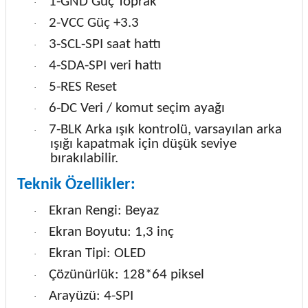
1-GND Güç Toprak
·
2-VCC Güç +3.3
·
3-SCL-SPI saat hattı
·
4-SDA-SPI veri hattı
·
5-RES Reset
·
6-DC Veri / komut seçim ayağı
·
7-BLK Arka ışık kontrolü, varsayılan arka
·
ışığı kapatmak için düşük seviye
bırakılabilir.
Teknik Özellikler:
Ekran Rengi: Beyaz
·
Ekran Boyutu: 1,3 inç
·
Ekran Tipi: OLED
·
Çözünürlük: 128*64 piksel
·
Arayüzü: 4-SPI
·