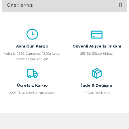
Önerileriniz
Yorum Yaz
Bu ürünün fiyat bilgisi, resim, ürün açıklamalarında ve diğer
konularda yetersiz gördüğünüz noktaları öneri formunu
kullanarak tarafımıza iletebilirsiniz.
Görüş ve önerileriniz için teşekkür ederiz.
Aynı Gün Kargo
Güvenli Alışveriş İmkanı
Ürün resmi kalitesiz, bozuk veya görüntülenemiyor.
Hafta İçi 15:00, Cumartesi 12:00a kadar
256 Bit SSL sertifikası
verilen siparişler için
Ürün açıklamasında eksik bilgiler bulunuyor.
Ürün bilgilerinde hatalar bulunuyor.
Ürün fiyatı diğer sitelerden daha pahalı.
Bu ürüne benzer farklı alternatifler olmalı.
Ücretsiz Kargo
İade & Değişim
2000 TL ve üzeri kargo bedava
14 Gün içerisinde
Gönder