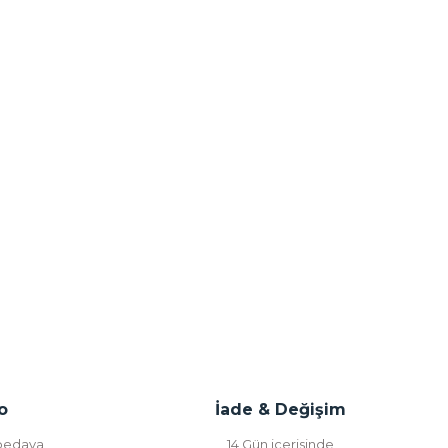
o
İade & Değişim
 bedava
14 Gün içerisinde