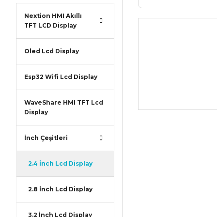
Nextion HMI Akıllı
TFT LCD Display
Oled Lcd Display
Esp32 Wifi Lcd Display
WaveShare HMI TFT Lcd
Display
İnch Çeşitleri
2.4 İnch Lcd Display
2.8 İnch Lcd Display
3.2 İnch Lcd Display