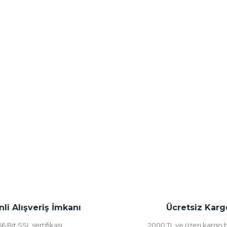
li Alışveriş İmkanı
Ücretsiz Karg
56 Bit SSL sertifikası
2000 TL ve üzeri kargo