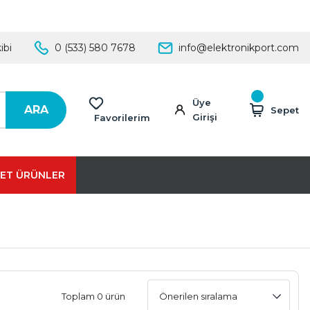
ibi
0 (533) 580 7678
info@elektronikport.com
Üye
ARA
Sepet
Girişi
Favorilerim
ET ÜRÜNLER
Toplam 0 ürün