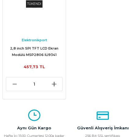
TÜKENDİ
Elektronikport
2,8 inch SPI TFT LCD Ekran
Modülü MSP2806 ILI9341
240x320 Piksel
457,73 TL
Aynı Gün Kargo
Güvenli Alışveriş İmkanı
Hafta İçi 15:00, Cumartesi 12:00a kadar
256 Bit SSL sertifikası