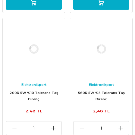
Elektronikport
Elektronikport
200R 5W %10 Tolerans Taş
560R 5W %5 Tolerans Taş
Direnç
Direnç
2,48 TL
2,48 TL