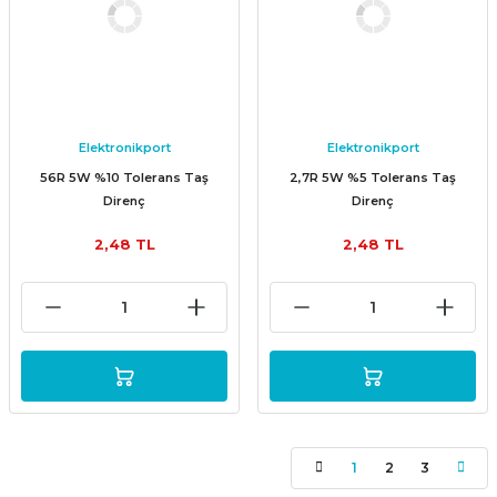
Elektronikport
Elektronikport
56R 5W %10 Tolerans Taş
2,7R 5W %5 Tolerans Taş
Direnç
Direnç
2,48 TL
2,48 TL
1
2
3