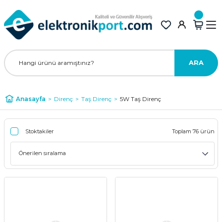
ARA
Anasayfa
Direnç
Taş Direnç
5W Taş Direnç
Stoktakiler
Toplam 76 ürün