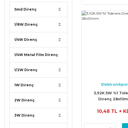
Smd Direnç
1/8W Direnç
1/4W Direnç
1/4W Metal Film Direnç
1/2W Direnç
Elektronikpor
1W Direnç
3,92K 5W %1 Tol
Direnç 28x10
2W Direnç
10,48 TL
+ K
3W Direnç