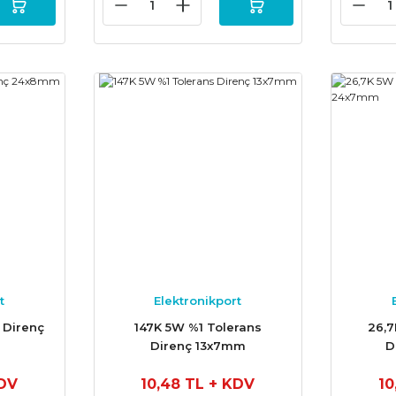
t
Elektronikport
 Direnç
147K 5W %1 Tolerans
26,7
Direnç 13x7mm
D
DV
10,48 TL
+ KDV
10