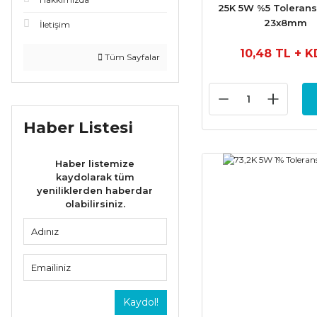
25K 5W %5 Tolerans
23x8mm
İletişim
10,48 TL
+ K
Tüm Sayfalar
Haber Listesi
Haber listemize
kaydolarak tüm
yeniliklerden haberdar
olabilirsiniz.
Kaydol!