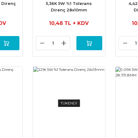
 Direnç
5,36K 5W %1 Tolerans
4,42
Direnç 28x10mm
D
DV
10,48 TL
+ KDV
10
TÜKENDİ