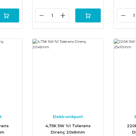
t
Elektronikport
rans
4,75K 5W %1 Tolerans
220
mm
Direnç 20x6mm
D