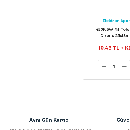
Elektronikpor
450K 5W %1 Tole
Direnç 25x13
10,48 TL
+ K
Aynı Gün Kargo
Güven
Hafta İçi 15:00, Cumartesi 12:00a kadar verilen
2