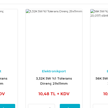
t
Elektronikport
erans
3,32K 5W %1 Tolerans
56K 5W
mm
Direnç 29x11mm
DV
10,48 TL
+ KDV
10