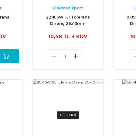
t
Elektronikport
erans
221K 5W %1 Tolerans
9,09
Direnç 26x13mm
Di
DV
10,48 TL
+ KDV
10
TÜKENDİ