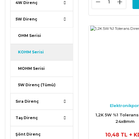
4W Direnç
5W Direnç
OHM Serisi
KOHM Serisi
MOHM Serisi
5W Direnç (Tümü)
Sıra Direnç
Elektronikpor
1,2K 5W %1 Tolerans
Taş Direnç
24x8mm
10,48 TL
+ K
Şönt Direnç