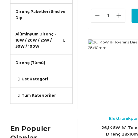
Direnç Paketleri Smd ve
Dip
Alüminyum Direnç -
18W / 20W / 25W /
50W / 100W
Direnç (Tümü)
Üst Kategori
Tüm Kategoriler
Elektronikpor
En Populer
26,1K 5W %1 Tole
Direnç 28x10
Olanlar