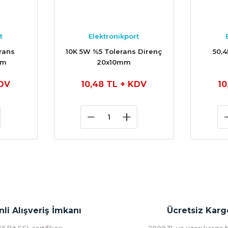
t
Elektronikport
rans
10K 5W %5 Tolerans Direnç
50,4
mm
20x10mm
DV
10,48 TL
+ KDV
10
li Alışveriş İmkanı
Ücretsiz Karg
56 Bit SSL sertifikası
2000 TL ve üzeri kargo