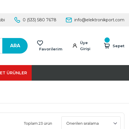
ibi
0 (533) 580 7678
info@elektronikport.com
Üye
ARA
Sepet
Girişi
Favorilerim
ET ÜRÜNLER
Toplam 23 ürün