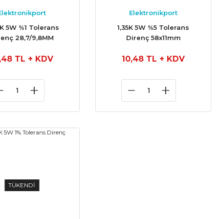
Elektronikport
Elektronikport
K 5W %1 Tolerans
1,35K 5W %5 Tolerans
renç 28,7/9,8MM
Direnç 58x11mm
,48 TL
+ KDV
10,48 TL
+ KDV
TÜKENDİ