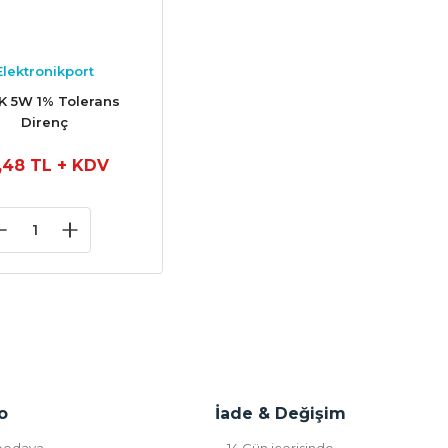
Elektronikport
K 5W 1% Tolerans
Direnç
,48 TL
+ KDV
o
İade & Değişim
 bedava
14 Gün içerisinde