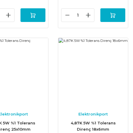
Elektronikport
Elektronikport
K 5W %1 Tolerans
4,87K 5W %1 Tolerans
irenç 25x10mm
Direnç 18x6mm