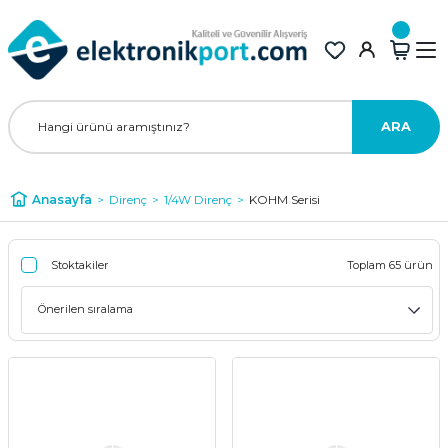
ARA
Anasayfa
Direnç
1/4W Direnç
KOHM Serisi
Stoktakiler
Toplam 65 ürün