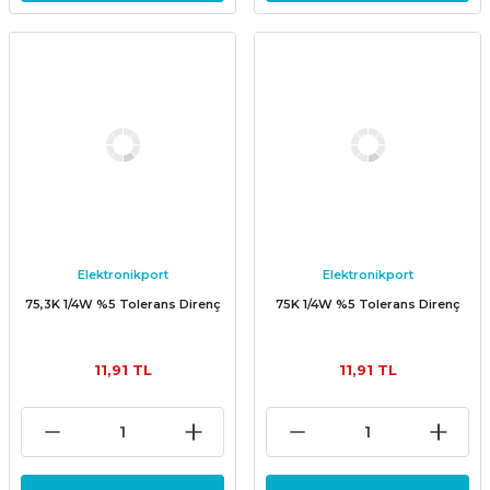
Elektronikport
Elektronikport
75,3K 1/4W %5 Tolerans Direnç
75K 1/4W %5 Tolerans Direnç
11,91 TL
11,91 TL