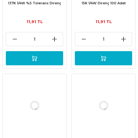
137K 1/4W %5 Tolerans Direnç
15K 1/4W Direnç 100 Adet
11,91 TL
11,91 TL