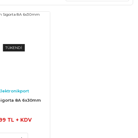
TÜKENDİ
Elektronikport
igorta 8A 6x30mm
,99 TL
+ KDV