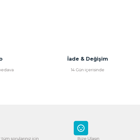
o
İade & Değişim
 bedava
14 Gün içerisinde
 tüm sorularınız için
Bize Ulaşın