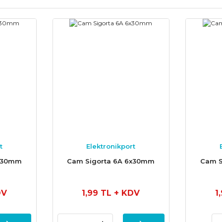
t
Elektronikport
6x30mm
Cam Sigorta 6A 6x30mm
Cam S
DV
1,99 TL
+ KDV
1