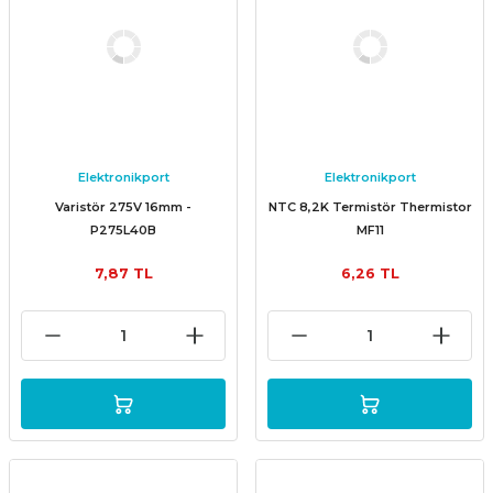
Elektronikport
Elektronikport
Varistör 275V 16mm -
NTC 8,2K Termistör Thermistor
P275L40B
MF11
7,87 TL
6,26 TL