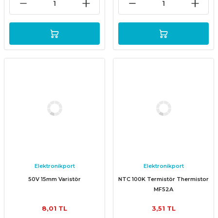
Elektronikport
Elektronikport
50V 15mm Varistör
NTC 100K Termistör Thermistor
MF52A
8,01 TL
3,51 TL