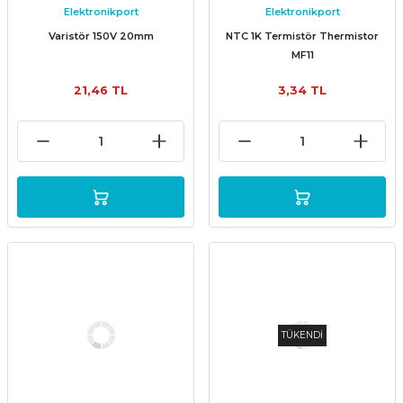
Elektronikport
Elektronikport
Varistör 150V 20mm
NTC 1K Termistör Thermistor
MF11
21,46 TL
3,34 TL
TÜKENDİ