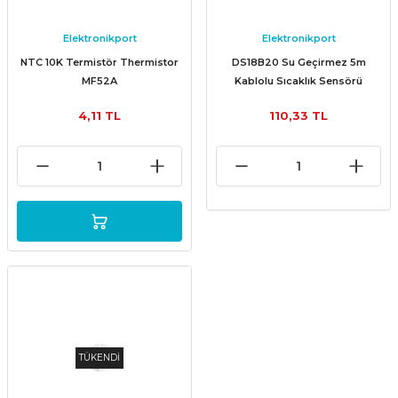
Elektronikport
Elektronikport
NTC 10K Termistör Thermistor
DS18B20 Su Geçirmez 5m
MF52A
Kablolu Sıcaklık Sensörü
4,11 TL
110,33 TL
TÜKENDİ