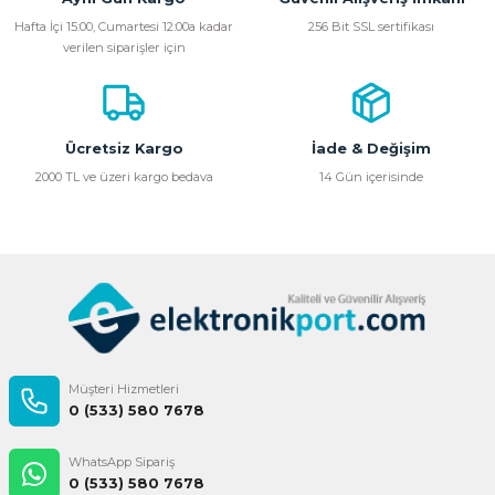
Ürün resmi kalitesiz, bozuk veya görüntülenemiyor.
Hafta İçi 15:00, Cumartesi 12:00a kadar
256 Bit SSL sertifikası
verilen siparişler için
Ürün açıklamasında eksik bilgiler bulunuyor.
Ürün bilgilerinde hatalar bulunuyor.
Ürün fiyatı diğer sitelerden daha pahalı.
Bu ürüne benzer farklı alternatifler olmalı.
Ücretsiz Kargo
İade & Değişim
2000 TL ve üzeri kargo bedava
14 Gün içerisinde
Gönder
Müşteri Hizmetleri
0 (533) 580 7678
WhatsApp Sipariş
0 (533) 580 7678