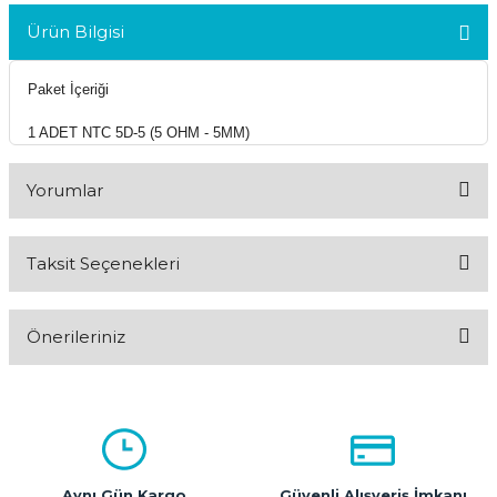
Ürün Bilgisi
Paket İçeriği
1 ADET NTC 5D-5 (5 OHM - 5MM)
Yorumlar
Taksit Seçenekleri
Bu ürüne ilk yorumu siz yapın!
Önerileriniz
Yorum Yaz
Bu ürünün fiyat bilgisi, resim, ürün açıklamalarında ve diğer
konularda yetersiz gördüğünüz noktaları öneri formunu
kullanarak tarafımıza iletebilirsiniz.
Görüş ve önerileriniz için teşekkür ederiz.
Aynı Gün Kargo
Güvenli Alışveriş İmkanı