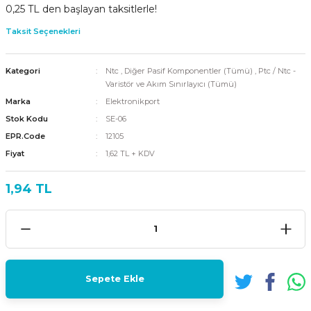
0,25 TL den başlayan taksitlerle!
Taksit Seçenekleri
Kategori
Ntc
,
Diğer Pasif Komponentler (Tümü)
,
Ptc / Ntc -
Varistör ve Akım Sınırlayıcı (Tümü)
Marka
Elektronikport
Stok Kodu
SE-06
EPR.Code
12105
Fiyat
1,62 TL + KDV
1,94 TL
Sepete Ekle