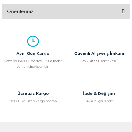
Önerileriniz
Yorum Yaz
Bu ürünün fiyat bilgisi, resim, ürün açıklamalarında ve diğer
konularda yetersiz gördüğünüz noktaları öneri formunu
kullanarak tarafımıza iletebilirsiniz.
Görüş ve önerileriniz için teşekkür ederiz.
Aynı Gün Kargo
Güvenli Alışveriş İmkanı
Ürün resmi kalitesiz, bozuk veya görüntülenemiyor.
Hafta İçi 15:00, Cumartesi 12:00a kadar
256 Bit SSL sertifikası
verilen siparişler için
Ürün açıklamasında eksik bilgiler bulunuyor.
Ürün bilgilerinde hatalar bulunuyor.
Ürün fiyatı diğer sitelerden daha pahalı.
Bu ürüne benzer farklı alternatifler olmalı.
Ücretsiz Kargo
İade & Değişim
2000 TL ve üzeri kargo bedava
14 Gün içerisinde
Gönder