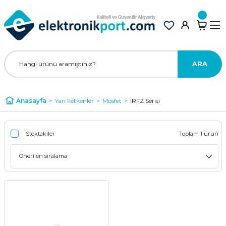
ARA
Anasayfa
Yarı İletkenler
Mosfet
IRFZ Serisi
Stoktakiler
Toplam 1 ürün