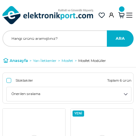
ARA
Anasayfa
Yarı İletkenler
Mosfet
Mosfet Modüller
Stoktakiler
Toplam 6 ürün
YENİ