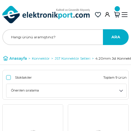
ARA
Anasayfa
Konnektör
JST Konnektör Setleri
4.20mm Jst Konnektö
Stoktakiler
Toplam 9 ürün