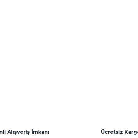
li Alışveriş İmkanı
Ücretsiz Karg