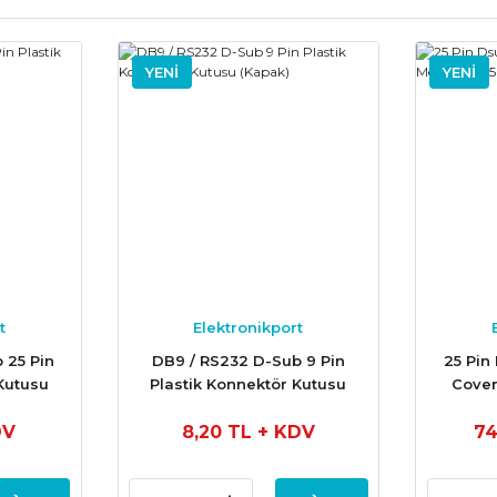
YENİ
YENİ
t
Elektronikport
 25 Pin
DB9 / RS232 D-Sub 9 Pin
25 Pin
Kutusu
Plastik Konnektör Kutusu
Cover
(Kapak)
DV
8,20 TL
+ KDV
74