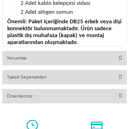
2 Adet kablo kelepçesi vidası
·
2 Adet altıgen somun
·
Önemli: Paket içeriğinde DB25 erkek veya dişi
konnektör bulunmamaktadır. Ürün sadece
plastik dış muhafaza (kapak) ve montaj
aparatlarından oluşmaktadır.
Yorumlar
Taksit Seçenekleri
Bu ürüne ilk yorumu siz yapın!
Önerileriniz
Yorum Yaz
Bu ürünün fiyat bilgisi, resim, ürün açıklamalarında ve diğer
konularda yetersiz gördüğünüz noktaları öneri formunu
kullanarak tarafımıza iletebilirsiniz.
Görüş ve önerileriniz için teşekkür ederiz.