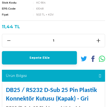
Stok Kodu
KC-904
EPR.Code
61048
Fiyat
9,53 TL + KDV
11,44 TL
Sepete Ekle
Ürün Bilgisi
DB25 / RS232 D-Sub 25 Pin Plastik
Konnektör Kutusu (Kapak) - Gri