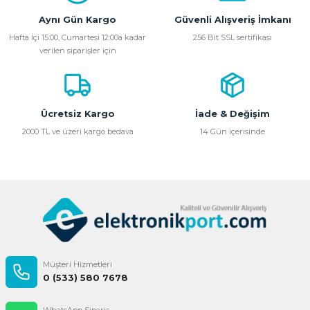
Aynı Gün Kargo
Güvenli Alışveriş İmkanı
Ürün resmi kalitesiz, bozuk veya görüntülenemiyor.
Hafta İçi 15:00, Cumartesi 12:00a kadar
256 Bit SSL sertifikası
verilen siparişler için
Ürün açıklamasında eksik bilgiler bulunuyor.
Ürün bilgilerinde hatalar bulunuyor.
Ürün fiyatı diğer sitelerden daha pahalı.
Bu ürüne benzer farklı alternatifler olmalı.
Ücretsiz Kargo
İade & Değişim
2000 TL ve üzeri kargo bedava
14 Gün içerisinde
Gönder
Müşteri Hizmetleri
0 (533) 580 7678