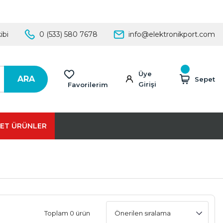
ibi
0 (533) 580 7678
info@elektronikport.com
Üye
ARA
Sepet
Girişi
Favorilerim
ET ÜRÜNLER
Toplam 0 ürün