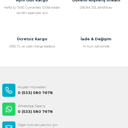
Aynı Gün Kargo
Güvenli Alışveriş İmkanı
Hafta İçi 15:00, Cumartesi 12:00a kadar
256 Bit SSL sertifikası
verilen siparişler için
Ücretsiz Kargo
İade & Değişim
2000 TL ve üzeri kargo bedava
14 Gün içerisinde
Müşteri Hizmetleri
0 (533) 580 7678
WhatsApp Sipariş
0 (533) 580 7678
Diğer tüm sorularınız için