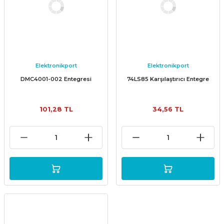
Elektronikport
Elektronikport
DMC4001-002 Entegresi
74LS85 Karşılaştırıcı Entegre
101,28 TL
34,56 TL