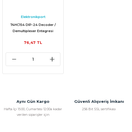
Elektronikport
74HC154 DIP-24 Decoder /
Demultiplexer Entegresi
76,47 TL
Aynı Gün Kargo
Güvenli Alışveriş İmkanı
Hafta İçi 15:00, Cumartesi 12:00a kadar
256 Bit SSL sertifikası
verilen siparişler için