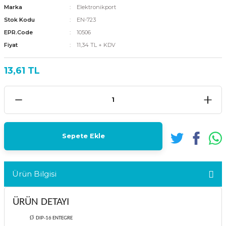
Marka
Elektronikport
Stok Kodu
EN-723
EPR.Code
10506
Fiyat
11,34 TL + KDV
13,61 TL
Sepete Ekle
Ürün Bilgisi
ÜRÜN DETAYI
Ø
DIP-16 ENTEGRE