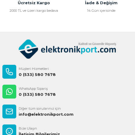
Bu ürüne benzer farklı alternatifler olmalı.
Ücretsiz Kargo
İade & Değişim
2000 TL ve üzeri kargo bedava
14 Gün içerisinde
Gönder
Müşteri Hizmetleri
0 (533) 580 7678
WhatsApp Sipariş
0 (533) 580 7678
Diğer tüm sorularınız için
info@elektronikport.com
Bize Ulaşın
İletişim Bilgilerimiz