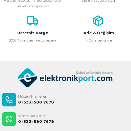
Hafta İçi 15:00, Cumartesi 12:00a kadar
256 Bit SSL sertifikası
verilen siparişler için
Ürün açıklamasında eksik bilgiler bulunuyor.
Ürün bilgilerinde hatalar bulunuyor.
Ürün fiyatı diğer sitelerden daha pahalı.
Bu ürüne benzer farklı alternatifler olmalı.
Ücretsiz Kargo
İade & Değişim
2000 TL ve üzeri kargo bedava
14 Gün içerisinde
Gönder
Müşteri Hizmetleri
0 (533) 580 7678
WhatsApp Sipariş
0 (533) 580 7678