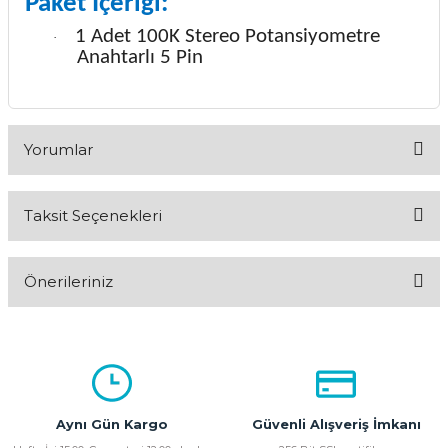
Paket İçeriği:
1 Adet 100K Stereo Potansiyometre
·
Anahtarlı 5 Pin
Yorumlar
Taksit Seçenekleri
Bu ürüne ilk yorumu siz yapın!
Önerileriniz
Yorum Yaz
Bu ürünün fiyat bilgisi, resim, ürün açıklamalarında ve diğer
konularda yetersiz gördüğünüz noktaları öneri formunu
kullanarak tarafımıza iletebilirsiniz.
Görüş ve önerileriniz için teşekkür ederiz.
Aynı Gün Kargo
Güvenli Alışveriş İmkanı
Ürün resmi kalitesiz, bozuk veya görüntülenemiyor.