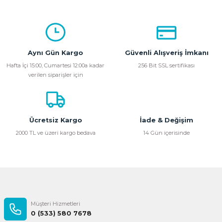
Bu ürünün fiyat bilgisi, resim, ürün açıklamalarında ve diğer
konularda yetersiz gördüğünüz noktaları öneri formunu
kullanarak tarafımıza iletebilirsiniz.
Görüş ve önerileriniz için teşekkür ederiz.
Aynı Gün Kargo
Güvenli Alışveriş İmkanı
Ürün resmi kalitesiz, bozuk veya görüntülenemiyor.
Hafta İçi 15:00, Cumartesi 12:00a kadar
256 Bit SSL sertifikası
verilen siparişler için
Ürün açıklamasında eksik bilgiler bulunuyor.
Ürün bilgilerinde hatalar bulunuyor.
Ürün fiyatı diğer sitelerden daha pahalı.
Bu ürüne benzer farklı alternatifler olmalı.
Ücretsiz Kargo
İade & Değişim
2000 TL ve üzeri kargo bedava
14 Gün içerisinde
Gönder
Müşteri Hizmetleri
0 (533) 580 7678