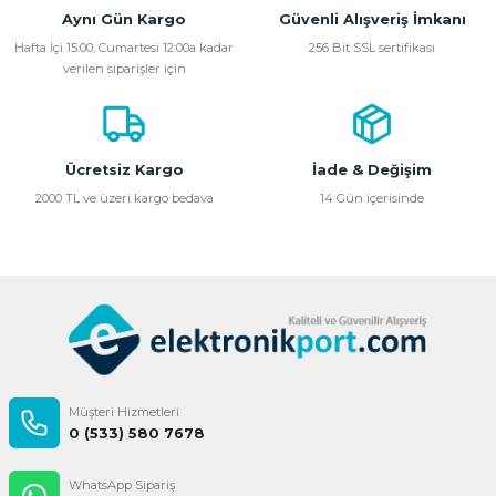
Aynı Gün Kargo
Güvenli Alışveriş İmkanı
Ürün resmi kalitesiz, bozuk veya görüntülenemiyor.
Hafta İçi 15:00, Cumartesi 12:00a kadar
256 Bit SSL sertifikası
verilen siparişler için
Ürün açıklamasında eksik bilgiler bulunuyor.
Ürün bilgilerinde hatalar bulunuyor.
Ürün fiyatı diğer sitelerden daha pahalı.
Bu ürüne benzer farklı alternatifler olmalı.
Ücretsiz Kargo
İade & Değişim
2000 TL ve üzeri kargo bedava
14 Gün içerisinde
Gönder
Müşteri Hizmetleri
0 (533) 580 7678
WhatsApp Sipariş