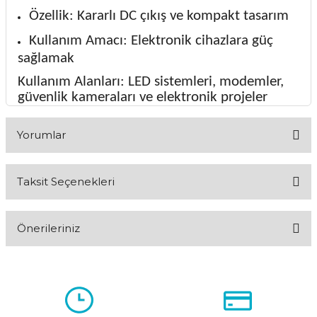
Özellik: Kararlı DC çıkış ve kompakt tasarım
Kullanım Amacı: Elektronik cihazlara güç
sağlamak
Kullanım Alanları: LED sistemleri, modemler,
güvenlik kameraları ve elektronik projeler
Yorumlar
Taksit Seçenekleri
Bu ürüne ilk yorumu siz yapın!
Önerileriniz
Yorum Yaz
Bu ürünün fiyat bilgisi, resim, ürün açıklamalarında ve diğer
konularda yetersiz gördüğünüz noktaları öneri formunu
kullanarak tarafımıza iletebilirsiniz.
Görüş ve önerileriniz için teşekkür ederiz.