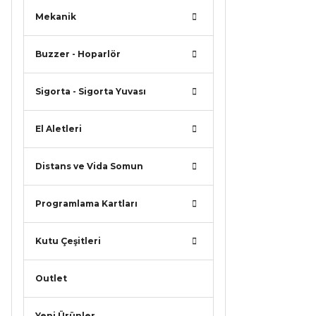
Mekanik
Ürün r
Ürün a
Buzzer - Hoparlör
Ürün b
Ürün f
Sigorta - Sigorta Yuvası
Bu ürü
El Aletleri
Distans ve Vida Somun
Programlama Kartları
Kutu Çeşitleri
Outlet
Yeni Ürünler