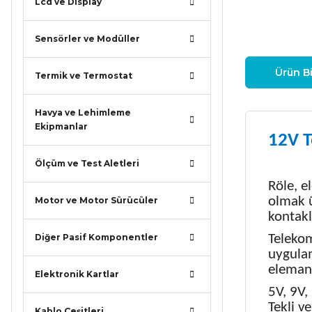
Lcd ve Display
Sensörler ve Modüller
Ürün Bi
Termik ve Termostat
Havya ve Lehimleme
Ekipmanlar
12V 
Ölçüm ve Test Aletleri
Röle, e
olmak ü
Motor ve Motor Sürücüler
kontakl
Diğer Pasif Komponentler
Telekom
uygulam
elemanl
Elektronik Kartlar
5V, 9V,
Tekli v
Kablo Çeşitleri