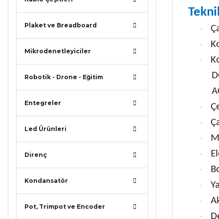
Tekni
Plaket ve Breadboard
Ça
·
K
·
Mikrodenetleyiciler
K
·
D
Robotik - Drone - Eğitim
A
Entegreler
Çe
·
Ça
·
Led Ürünleri
M
·
E
·
Direnç
B
·
Kondansatör
Y
·
A
·
Pot, Trimpot ve Encoder
D
·