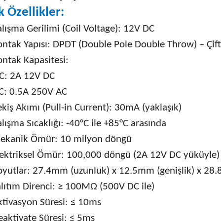
k Özellikler:
lışma Gerilimi (Coil Voltage): 12V DC
ontak Yapısı: DPDT (Double Pole Double Throw) – Çift
ontak Kapasitesi:
C: 2A 12V DC
C: 0.5A 250V AC
kiş Akımı (Pull-in Current): 30mA (yaklaşık)
lışma Sıcaklığı: -40°C ile +85°C arasında
ekanik Ömür: 10 milyon döngü
lektriksel Ömür: 100,000 döngü (2A 12V DC yüküyle)
oyutlar: 27.4mm (uzunluk) x 12.5mm (genişlik) x 28.
alıtım Direnci: ≥ 100MΩ (500V DC ile)
ktivasyon Süresi: ≤ 10ms
eaktivate Süresi: ≤ 5ms