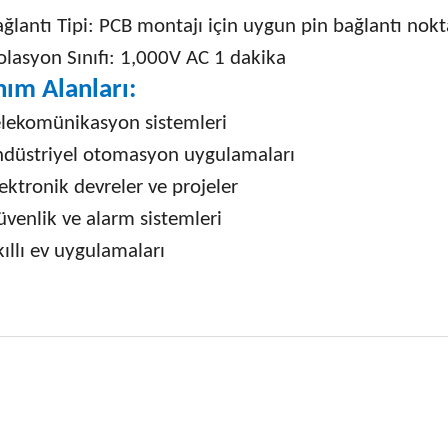
ğlantı Tipi: PCB montajı için uygun pin bağlantı nokt
olasyon Sınıfı: 1,000V AC 1 dakika
nım Alanları:
elekomünikasyon sistemleri
ndüstriyel otomasyon uygulamaları
ektronik devreler ve projeler
üvenlik ve alarm sistemleri
ıllı ev uygulamaları
 fiyat bilgisi, resim, ürün açıklamalarında ve diğer konularda yetersiz
niz.
Bu ürüne ilk yorumu siz
nerileriniz için teşekkür ederiz.