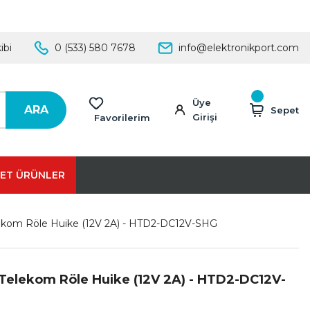
ibi
0 (533) 580 7678
info@elektronikport.com
Üye
ARA
Sepet
Girişi
Favorilerim
ET ÜRÜNLER
ekom Röle Huike (12V 2A) - HTD2-DC12V-SHG
 Telekom Röle Huike (12V 2A) - HTD2-DC12V-