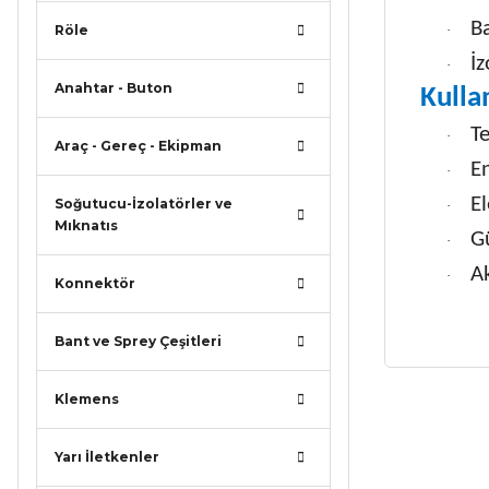
Ba
Röle
·
İz
·
Anahtar - Buton
Kulla
T
·
Araç - Gereç - Ekipman
E
·
El
Soğutucu-İzolatörler ve
·
Mıknatıs
G
·
Ak
·
Konnektör
Bant ve Sprey Çeşitleri
Klemens
Bu ürünün
iletebilirsi
Yarı İletkenler
Görüş ve ö