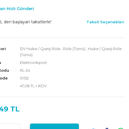
an Hızlı Gönderi
L den başlayan taksitlerle!
Taksit Seçenekleri
ori
12V Huike / Qianji Röle
,
Röle (Tümü)
,
Huike / Qianji Röle
(Tümü)
a
Elektronikport
Kodu
RL-24
Code
10152
47,08 TL + KDV
,49 TL