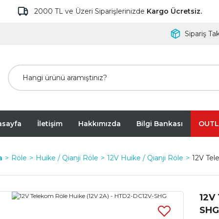
2000 TL ve Üzeri Siparişlerinizde
Kargo Ücretsiz.
Sipariş Tak
asayfa
İletişim
Hakkımızda
Bilgi Bankası
OUTL
a
Röle
Huike / Qianji Röle
12V Huike / Qianji Röle
12V Tel
12V
SHG