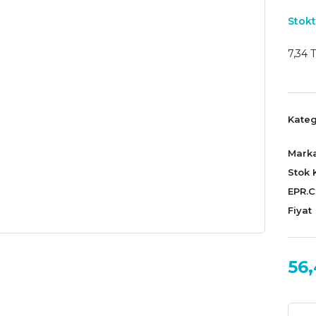
Stokt
7,34 T
Kateg
Mark
Stok 
EPR.
Fiyat
56