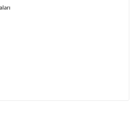
aları
 gördüğünüz noktaları öneri formunu kullanarak tarafımıza
 yapın!