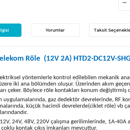
lgisi
Yorumlar
Taksit Seçenekle
Telekom Röle (12V 2A) HTD2-DC12V-SH
lektriksel yöntemlerle kontrol edilebilen mekanik ana
zere iki ana bölümden oluşur. Üzerinden akım geçen 
arı çeker. Böylece röle kontakları konum değiştirmiş o
 uygulamalarında, gaz dedektör devrelerinde, RF kon
alarında, küçük hacimli devrelerde(ciklet röle) vb ça
arındandır.
 12V, 24V, 48V, 220V çalışma gerilimlerinde, 1A-40A ar
e çoklu kontak çıkış imkanları mevcuttur.