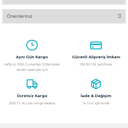
Bu ürüne ilk yorumu siz yapın!
Önerileriniz
Yorum Yaz
Bu ürünün fiyat bilgisi, resim, ürün açıklamalarında ve diğer
konularda yetersiz gördüğünüz noktaları öneri formunu
kullanarak tarafımıza iletebilirsiniz.
Görüş ve önerileriniz için teşekkür ederiz.
Aynı Gün Kargo
Güvenli Alışveriş İmkanı
Ürün resmi kalitesiz, bozuk veya görüntülenemiyor.
Hafta İçi 15:00, Cumartesi 12:00a kadar
256 Bit SSL sertifikası
verilen siparişler için
Ürün açıklamasında eksik bilgiler bulunuyor.
Ürün bilgilerinde hatalar bulunuyor.
Ürün fiyatı diğer sitelerden daha pahalı.
Bu ürüne benzer farklı alternatifler olmalı.
Ücretsiz Kargo
İade & Değişim
2000 TL ve üzeri kargo bedava
14 Gün içerisinde