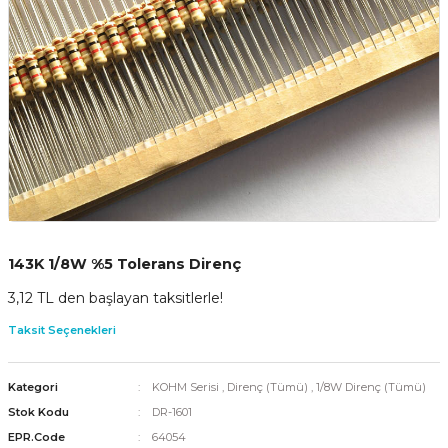
143K 1/8W %5 Tolerans Direnç
3,12 TL den başlayan taksitlerle!
Taksit Seçenekleri
Kategori
KOHM Serisi
,
Direnç (Tümü)
,
1/8W Direnç (Tümü)
Stok Kodu
DR-1601
EPR.Code
64054