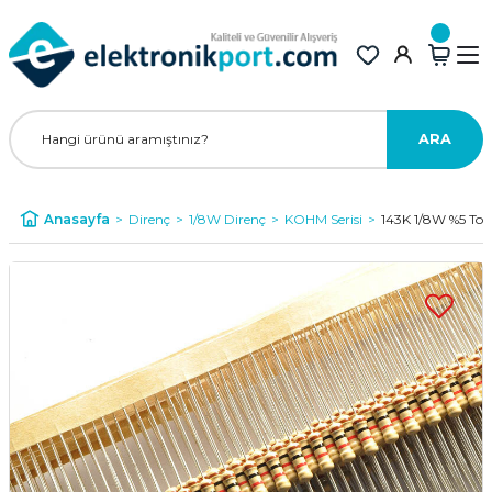
ARA
Anasayfa
Direnç
1/8W Direnç
KOHM Serisi
143K 1/8W %5 Tol