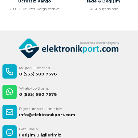
Bu ürüne benzer farklı alternatifler olmalı.
Ücretsiz Kargo
İade & Değişim
2000 TL ve üzeri kargo bedava
14 Gün içerisinde
Gönder
Müşteri Hizmetleri
0 (533) 580 7678
WhatsApp Sipariş
0 (533) 580 7678
Diğer tüm sorularınız için
info@elektronikport.com
Bize Ulaşın
İletişim Bilgilerimiz