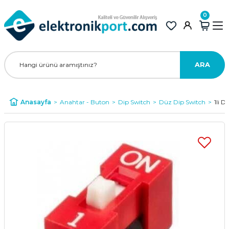
0
ARA
Anasayfa
Anahtar - Buton
Dip Switch
Düz Dip Switch
1li 