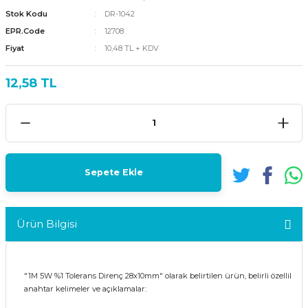
Stok Kodu
DR-1042
EPR.Code
12708
Fiyat
10,48 TL + KDV
12,58 TL
Sepete Ekle
Ürün Bilgisi
"1M 5W %1 Tolerans Direnç 28x10mm" olarak belirtilen ürün, belirli özelliklere s
anahtar kelimeler ve açıklamalar: