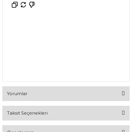
Yorumlar
Taksit Seçenekleri
Bu ürüne ilk yorumu siz yapın!