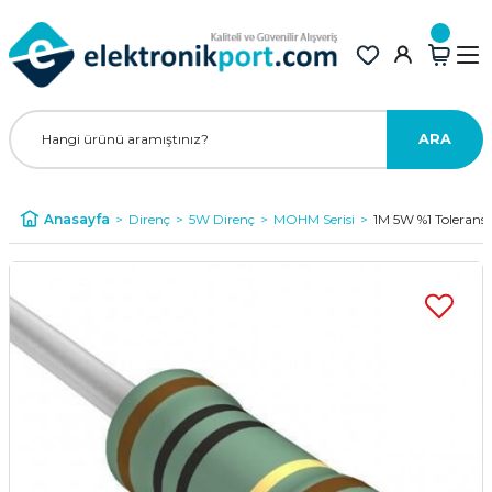
ARA
Anasayfa
Direnç
5W Direnç
MOHM Serisi
1M 5W %1 Toleran