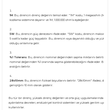
1M
: Bu, direncin direnç değerini temsil eder. "1M" kodu, 1 megaoohm (Megaoh
kodlama sistemine dayanır ve 1M, 1.000.000 ohm'a eşdeğerdir.
5W
: Bu, direncin güç derecesini ifade eder. "5W" kodu, direncin maksimum ıs
5 watt'a kadar güç taşıyabilir. Bu, direncin ısıya dayanıklı olduğu ve yükse
olduğu anlamına gelir.
%1 Tolerans
: Bu, direncin nominal değerinden sapma miktarını belirtir. "%1 
nominal değerinden %1 oranında sapma gösterebileceğini ifade eder. Bu, dir
aralığını belirtir.
28x10mm
: Bu, direncin fiziksel boyutlarını belirtir. "28x10mm" ifadesi, d
genişliğini 10 mm olarak gösterir.
Bu tür bir direnç, yüksek direnç değerleri ve orta güç uygulamalarında kullanı
aydınlatma devreleri, endüstriyel kontrol sistemleri ve yüksek gerilim uygulam
kullanılırlar.