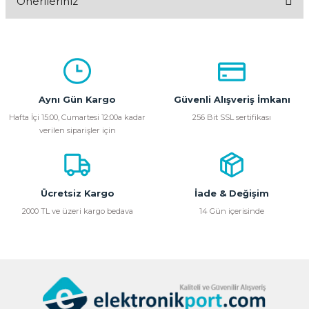
Önerileriniz
Yorum Yaz
Bu ürünün fiyat bilgisi, resim, ürün açıklamalarında ve diğer
konularda yetersiz gördüğünüz noktaları öneri formunu
kullanarak tarafımıza iletebilirsiniz.
Görüş ve önerileriniz için teşekkür ederiz.
Aynı Gün Kargo
Güvenli Alışveriş İmkanı
Ürün resmi kalitesiz, bozuk veya görüntülenemiyor.
Hafta İçi 15:00, Cumartesi 12:00a kadar
256 Bit SSL sertifikası
verilen siparişler için
Ürün açıklamasında eksik bilgiler bulunuyor.
Ürün bilgilerinde hatalar bulunuyor.
Ürün fiyatı diğer sitelerden daha pahalı.
Bu ürüne benzer farklı alternatifler olmalı.
Ücretsiz Kargo
İade & Değişim
2000 TL ve üzeri kargo bedava
14 Gün içerisinde
Gönder