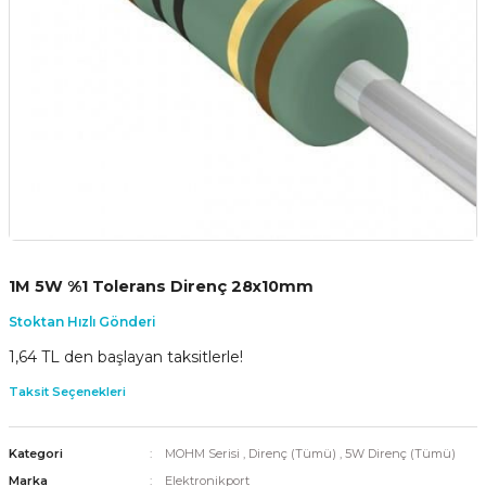
1M 5W %1 Tolerans Direnç 28x10mm
Stoktan Hızlı Gönderi
1,64 TL den başlayan taksitlerle!
Taksit Seçenekleri
Kategori
MOHM Serisi
,
Direnç (Tümü)
,
5W Direnç (Tümü)
Marka
Elektronikport