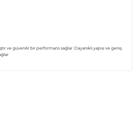
r ve güvenilir bir performans sağlar. Dayanıklı yapısı ve geniş
ağlar.
 gördüğünüz noktaları öneri formunu kullanarak tarafımıza
 yapın!