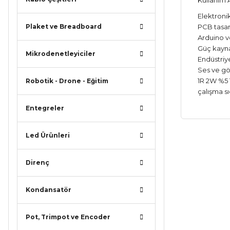
Kullanım A
Elektroni
Plaket ve Breadboard
PCB tasar
Arduino v
Güç kayna
Mikrodenetleyiciler
Endüstriy
Ses ve gö
1R 2W %5 
Robotik - Drone - Eğitim
çalışma sı
Entegreler
Led Ürünleri
Bu ürünün
iletebilirsi
Direnç
Görüş ve ö
Kondansatör
Ürün r
Ürün a
Pot, Trimpot ve Encoder
Ürün b