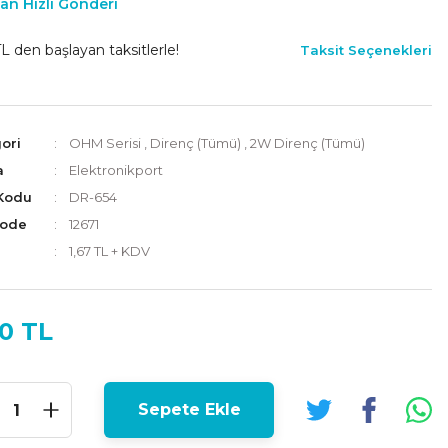
an Hızlı Gönderi
L den başlayan taksitlerle!
Taksit Seçenekleri
ori
OHM Serisi
,
Direnç (Tümü)
,
2W Direnç (Tümü)
a
Elektronikport
Kodu
DR-654
Code
12671
1,67 TL + KDV
0 TL
Sepete Ekle