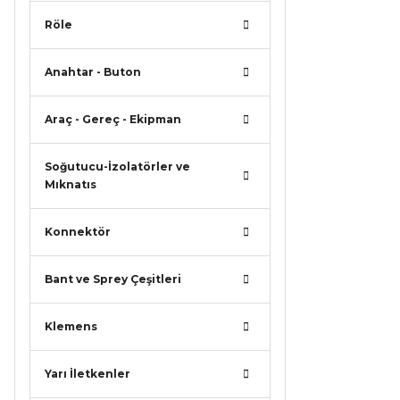
Ürün f
Röle
Bu ürü
Anahtar - Buton
Araç - Gereç - Ekipman
Soğutucu-İzolatörler ve
Mıknatıs
Konnektör
Bant ve Sprey Çeşitleri
Klemens
Yarı İletkenler