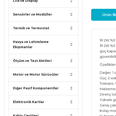
Lcd ve Display
Sensörler ve Modüller
Ürün Bi
Termik ve Termostat
1R 2W %5 
Havya ve Lehimleme
1R 2W %5 T
Ekipmanlar
güç kapasi
güvenilirl
Ölçüm ve Test Aletleri
Özellikler
Değer: 1 
Motor ve Motor Sürücüler
Güç: 2 wa
Tolerans:
Diğer Pasif Komponentler
Malzeme: 
Direnç to
Yüksek güv
Elektronik Kartlar
Geniş çalı
Kolay mon
Kablo Çeşitleri