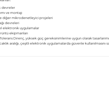
lanları:
k devreler
ımı ve montajı
e diğer mikrodenetleyici projeleri
ğı devreleri
el elektronik uygulamalar
rüntü ekipmanları
Tolerans Direnç, yüksek güç gereksinimlerine uygun olarak tasarlanmıştı
caklık aralığı, çeşitli elektronik uygulamalarda güvenle kullanılmasını s
 fiyat bilgisi, resim, ürün açıklamalarında ve diğer konularda yetersiz
niz.
Bu ürüne ilk yorumu siz
nerileriniz için teşekkür ederiz.
Yorum Yaz
esmi kalitesiz, bozuk veya görüntülenemiyor.
çıklamasında eksik bilgiler bulunuyor.
ilgilerinde hatalar bulunuyor.