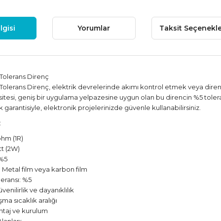
lgisi
Yorumlar
Taksit Seçenekle
Tolerans Direnç
olerans Direnç, elektrik devrelerinde akımı kontrol etmek veya direnç s
tesi, geniş bir uygulama yelpazesine uygun olan bu direncin %5 toleransı
ik garantisiyle, elektronik projelerinizde güvenle kullanabilirsiniz.
:
ohm (1R)
tt (2W)
 %5
Metal film veya karbon film
leransı: %5
enilirlik ve dayanıklılık
şma sıcaklık aralığı
taj ve kurulum