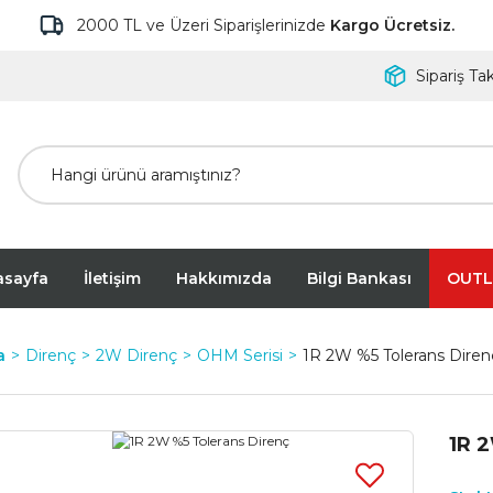
2000 TL ve Üzeri Siparişlerinizde
Kargo Ücretsiz.
Sipariş Tak
asayfa
İletişim
Hakkımızda
Bilgi Bankası
OUTL
a
Direnç
2W Direnç
OHM Serisi
1R 2W %5 Tolerans Diren
1R 