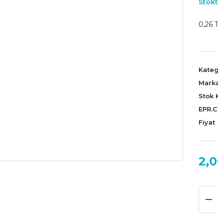
Stokt
0,26 T
Kateg
Mark
Stok 
EPR.
Fiyat
2,0