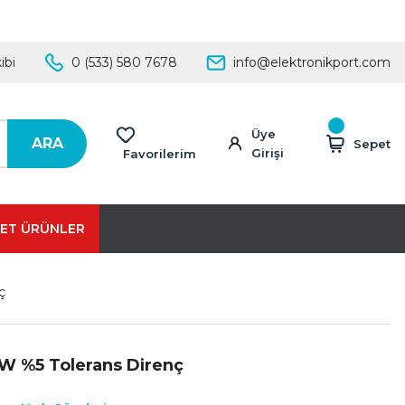
ibi
0 (533) 580 7678
info@elektronikport.com
Üye
ARA
Sepet
Girişi
Favorilerim
ET ÜRÜNLER
ç
2W %5 Tolerans Direnç