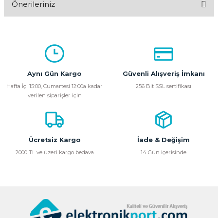
Önerileriniz
Yorum Yaz
Bu ürünün fiyat bilgisi, resim, ürün açıklamalarında ve diğer
konularda yetersiz gördüğünüz noktaları öneri formunu
kullanarak tarafımıza iletebilirsiniz.
Görüş ve önerileriniz için teşekkür ederiz.
Aynı Gün Kargo
Güvenli Alışveriş İmkanı
Ürün resmi kalitesiz, bozuk veya görüntülenemiyor.
Hafta İçi 15:00, Cumartesi 12:00a kadar
256 Bit SSL sertifikası
verilen siparişler için
Ürün açıklamasında eksik bilgiler bulunuyor.
Ürün bilgilerinde hatalar bulunuyor.
Ürün fiyatı diğer sitelerden daha pahalı.
Bu ürüne benzer farklı alternatifler olmalı.
Ücretsiz Kargo
İade & Değişim
2000 TL ve üzeri kargo bedava
14 Gün içerisinde
Gönder