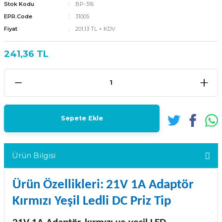
Stok Kodu
BP-316
EPR.Code
31005
Fiyat
201,13 TL + KDV
241,36 TL
Sepete Ekle
Ürün Bilgisi
Ürün Özellikleri:
21V 1A Adaptör
Kırmızı Yeşil Ledli DC Priz Tip