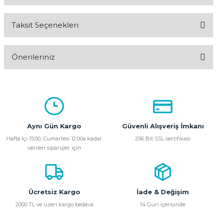
Taksit Seçenekleri
Bu ürüne ilk yorumu siz yapın!
Önerileriniz
Yorum Yaz
Bu ürünün fiyat bilgisi, resim, ürün açıklamalarında ve diğer
konularda yetersiz gördüğünüz noktaları öneri formunu
kullanarak tarafımıza iletebilirsiniz.
Görüş ve önerileriniz için teşekkür ederiz.
Aynı Gün Kargo
Güvenli Alışveriş İmkanı
Ürün resmi kalitesiz, bozuk veya görüntülenemiyor.
Hafta İçi 15:00, Cumartesi 12:00a kadar
256 Bit SSL sertifikası
verilen siparişler için
Ürün açıklamasında eksik bilgiler bulunuyor.
Ürün bilgilerinde hatalar bulunuyor.
Ürün fiyatı diğer sitelerden daha pahalı.
Bu ürüne benzer farklı alternatifler olmalı.
Ücretsiz Kargo
İade & Değişim
2000 TL ve üzeri kargo bedava
14 Gün içerisinde