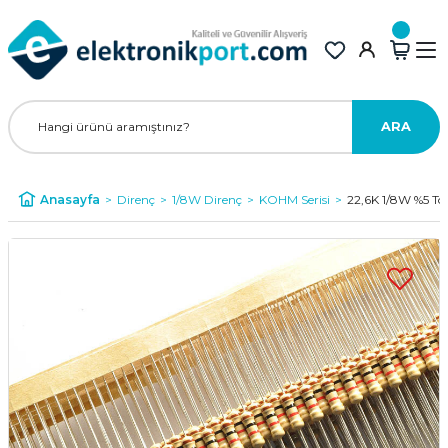
ARA
Anasayfa
Direnç
1/8W Direnç
KOHM Serisi
22,6K 1/8W %5 To