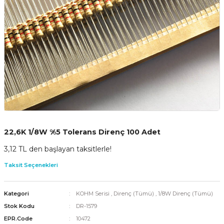
22,6K 1/8W %5 Tolerans Direnç 100 Adet
3,12 TL den başlayan taksitlerle!
Taksit Seçenekleri
Kategori
KOHM Serisi
,
Direnç (Tümü)
,
1/8W Direnç (Tümü)
Stok Kodu
DR-1579
EPR.Code
10472