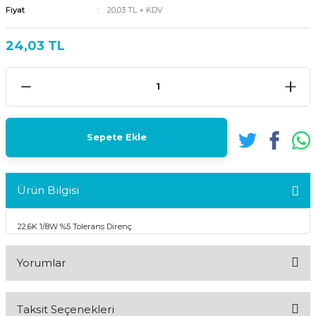
Fiyat
20,03 TL + KDV
24,03 TL
Sepete Ekle
Ürün Bilgisi
22,6K 1/8W %5 Tolerans Direnç
Yorumlar
Taksit Seçenekleri