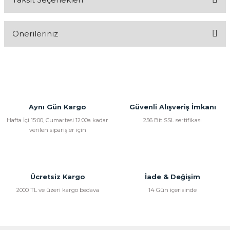
Bu ürüne ilk yorumu siz yapın!
Önerileriniz
Yorum Yaz
Bu ürünün fiyat bilgisi, resim, ürün açıklamalarında ve diğer
konularda yetersiz gördüğünüz noktaları öneri formunu
kullanarak tarafımıza iletebilirsiniz.
Görüş ve önerileriniz için teşekkür ederiz.
Aynı Gün Kargo
Güvenli Alışveriş İmkanı
Ürün resmi kalitesiz, bozuk veya görüntülenemiyor.
Hafta İçi 15:00, Cumartesi 12:00a kadar
256 Bit SSL sertifikası
verilen siparişler için
Ürün açıklamasında eksik bilgiler bulunuyor.
Ürün bilgilerinde hatalar bulunuyor.
Ürün fiyatı diğer sitelerden daha pahalı.
Bu ürüne benzer farklı alternatifler olmalı.
Ücretsiz Kargo
İade & Değişim
2000 TL ve üzeri kargo bedava
14 Gün içerisinde